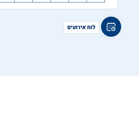
לוח אירועים
ש
י
ש