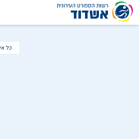
לג
תוכן
כל אי