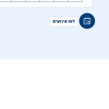
לוח אירועים
ש
י
ש