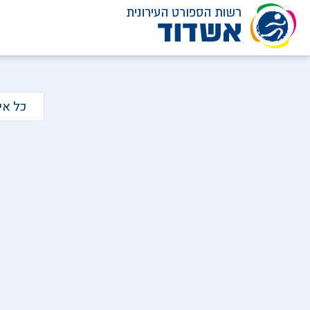
לג
תוכן
כל אי