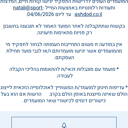
המועמדים העונים לדרישות התפקיד יגישו קורות חיים, המלצות
ותעודות רלוונטיות באמצעות המייל
natali@sport-
ashdod.co.il
עד ליום 04/06/2026.
‏בקשות שתתקבלנה לאחר המועד האמור לא תובענה בחשבון
רק פניות מתאימות תיענינה.
אין במודעה זו משום התחייבות העמותה לבחור לתפקיד מי
מהמועמדים אשר יגישו מועמדותם ו/או לגבי מועד תחילת
העסקתם.
‏* מועמד עם מוגבלות זכאי/ת להתאמות בהליכי הקבלה
לעבודה.
‏* עדיפות תינתן למועמד/ת המשתייך לאוכלוסייה הזכאית לייצוג
הולם שאינה מיוצגת באופן הולם בקרב הרשות אם הוא בעל
כישורים דומים לכישורי שאר המועמדים.