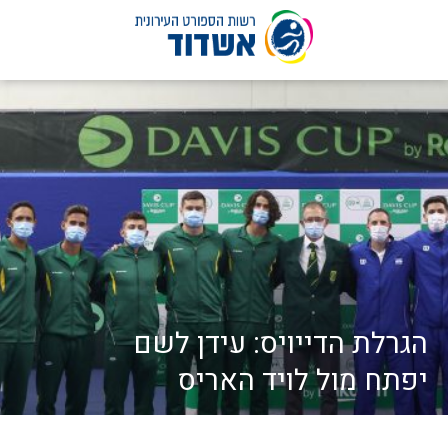
לג
תוכן
הגרלת הדייויס: עידן לשם
יפתח מול לויד האריס