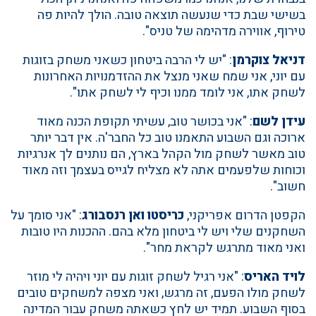
בשישי שבת כדי שנעשה תוצאה טובה. הולך להיות פה
טירוף, אווירה מדהימה של טניס".
דניאל צוקרמן
: "יש לי הרבה ביטחון כשאני משחק בזוגות
עם יוני, אני שמח שאני מנצל את ההזדמנויות האחרונות
לשחק אתו, אני לומד ממנו וכיף לי לשחק אתו".
עידן לשם
: "אני בכושר טוב, עשיתי תקופת הכנה מאוד
ארוכה וגם השבוע התאמנו טוב כל החבר'ה. אין דבר יותר
טוב מאשר לשחק מול הקהל בארץ, הם נותנים לך אנרגיות
וכוחות שלפעמים אתה לא מצליח לגייס בעצמך וזה מאוד
חשוב".
הקפטן הדרום אפריקני,
כריסטו ואן רנסבורג
: "אני סומך על
השחקנים שלי ויש לי ביטחון מלא בהם. ההכנות היו טובות
ואני מאוד מתרגש לקראת מחר".
לויד האריס
: "אני רגיל לשחק זוגות עם יוני ויהיה לי מוזר
לשחק מולו הפעם, זה מרגש, ואני מצפה למשחקים טובים
בסוף השבוע. תמיד יש לחץ כשאתה משחק עבור המדינה