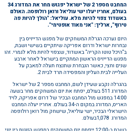
המחבט מספר 2 של ישראל יפגוש מחר את המדורג 34
בעולם, אחריו יעלו ישי עוליאל ורואן רולופסה. האולם
באשדוד צפוי להיות מלא. עוליאל: "הולך להיות פה
טירוף", ארליך: "אני מאוד אופטימי".
היום נערכה הגרלת המשחקים של מפגש הדייויס בין
נבחרות ישראל ודרום אפריקה שיתקיים בשישי ושבת,
ב"היכל טוטו הקריה" באשדוד, שצפוי להיות מלא לגמרי. זהו
מפגש הדייויס הראשון המתקיים בישראל לאחר ארבע
שנים וחצי, כאשר הנבחרת שתנצח תעלה למאבק על
העלייה לבית העליון והמפסידה תרד לבית 2.
בהגרלה נקבע שעידן לשם, המחבט מספר 2 של ישראל
המדורג 511 בעולם, יפתח את יום המשחקים מחר בשעה
14:00 במפגש מול המחבט הבכיר של דרום אפריקה, לויד
האריס, המדורג במקום ה-34 בעולם. אחריו יעלה המחבט
הישראלי הבכיר, ישי עוליאל, שישחק מול רואן רולופסה
המדורג 1,078בעולם.
בשבת ב-12:00 ייפתח יום המשחקים במפגש הזוגות בין יוני