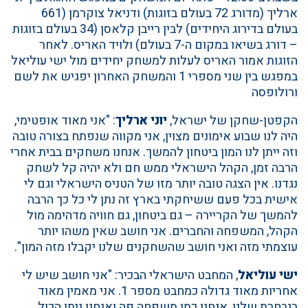
ארליך (מדורג 72 בעולם בזוגות) ודניאל צוקרמן (661
בעולם בדירוג היחידים) לבין רייבן קלאסן (34 בעולם בזוגות
– דורג בשיאו במקום ה-7 בעולם) ולויד האריס. לאחר
הזוגות אמור האריס לעלות למשחק יחידים מול ישי עוליאל
במפגש בין שני מספרי 1 והמשחק האחרון יפגיש את לשם
ורולופסה
הקפטן-שחקן של ישראל,
יוני ארליך
: "אני מאוד אופטימי,
היה לנו שבוע אימונים מצוין, אני מקווה שנפתח בצורה טובה
וזה ייתן לנו המון ביטחון להמשך. אנחנו משחקים בבית אחרי
הרבה זמן, הקהל הישראלי ממש חם ולא יהיה קל לשחק
נגדנו. אין הצגה טובה יותר מזו של הטניס הישראלי וגם לי
אישית בכל פעם ששיחקתי בארץ זה נתן לי כל כך הרבה
להמשך של הקריירה – גם ביטחון, גם חוויה מדהימה מול
הקהל, המשפחה והחברים. אני חושב שאין משהו יותר
עוצמתי מזה ואני חושב שהשחקנים שלנו יקבלו מזה המון".
ישי עוליאל
, המחבט הישראלי הבכיר: "אני חושב שיש לי
אחריות מאוד גדולה כמחבט מספר 1. אני מאמין מאוד
בנבחרת שלנו, אנחנו כמו משפחה פה ואנחנו ניתן הכול