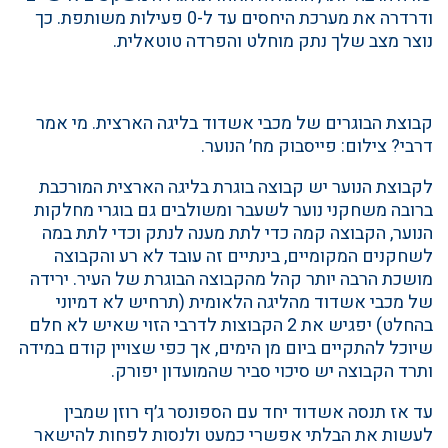
ודרדרה את מערכת היחסים עד ל-0 פעילות משותפת. כך
נוצר מצב שלך נתק מוחלט והפרדה טוטאלית.
קבוצת הבוגרים של מכבי אשדוד בליגה הארצית. מי אמר
דרבי? צילום: פייסבוק מח׳ הנוער.
לקבוצת הנוער יש קבוצה בוגרת בליגה הארצית המורכבת
ברובה משחקני נוער לשעבר ומשולבים גם בוגרי מחלקות
הנוער, הקבוצה קמה כדי לתת מענה לנתק וכדי לתת במה
לשחקנים המקומיים, בינתיים זה עובד לא רע והקבוצה
מושכת הרבה יותר קהל מהקבוצה הבוגרת של העיר. ירידה
של מכבי אשדוד מהליגה הלאומית (תרחיש לא דמיוני
בהחלט) יפגיש את 2 הקבוצות לדרבי הזוי שאיש לא חלם
שיוכל להתקיים ביום מן הימים, אך כפי שצויין קודם במידה
ותרד הקבוצה יש סיכוי סביר שהמועדון יפורק.
עד אז תנסה אשדוד יחד עם הספונסר ג׳ף רוזן שמבין
לעשות את הבלתי אפשרי כמעט ולנסות לפחות להישאר