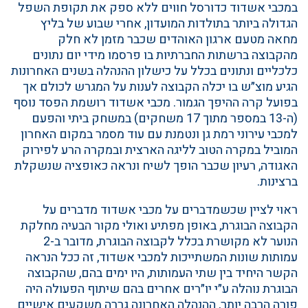
במכבי אשדוד כדורסל חווים ללא ספק את תקופת השפל
הגדולה ביותר בתולדות המועדון, אחרי שבוע של בליץ
מחאה מטעם ארגון האוהדים שכבר מזמן לא חלק
מהקבוצה ברשתות החברתיות בו פרסמו מידי יום נתונים
כלכליים ונתונים בכלל על כישלון ההנהלה בשנים האחרונות
הגיע מוצ״ש בו יכלה הקבוצה לענות על המגרש לכולם אך
בפועל קרה ההיפך הגמור. מכבי אשדוד רושמת הפסד נוסף
(ה-13 במספר מתוך 17 משחקים) במשחק ביתי והפעם
למכבי עירוני רמת גן ונטמנת עם עוד מסמר במקום האחרון
המוביל במקרה הטוב לליגה הארצית ובמקרה הרע לפירוק
האגודה, רעיון שכבר הופך לשיח ונראה כאופציה שנשקלת
ברצינות.
ראוי לציין שכשמדברים על מכבי אשדוד מדברים על
הקבוצה הבוגרת, באופן מפתיע ואולי מקור הבעיה מחלקת
הנוער לא מקושרת בכלל לקבוצה הבוגרת, מדובר ב-2
עמותות שונות המשתייכות למכבי אשדוד, זה ככל הנראה
הקשר היחיד בין שתי העמותות, היו ימים בהם, שהקבוצה
הבוגרת נוהלה ע״י יו״רים אחרים בהם שיתוף הפעולה היה
פורה הרבה יותר, ההנהלה האחרונה גררה משקעים אישיים