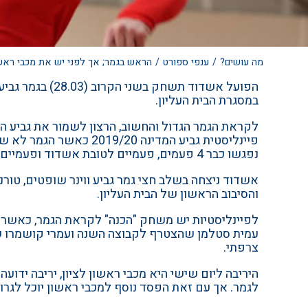
מה עושים?
/
ענפי ספורט
/
הראש בגמר; אך לפני יש את מכבי ראשון
במסגרת הבית העליון.
פיינליסטית גביע המדינ
נפגשו כבר 4 פעמים, פעמיים לטובת אשדוד ופעמיים לטובת רמת השרון. אך הניצחונות של אשדוד היו חשובים יותר מבחינת המאני טיים והמשחקים החשובים של העונה.
אשדוד ניצחה בשלב חצי גמר גביע ווינר שופטים, טורנ
והסיבוב הראשון של הבית העליון.
לפיינליסטיות יש משחק "הכנה" לקראת הגמר, כאשר 
עמית סטלמן שהצטרף לקבוצה השנה ועמרי קושמרו שגד
צרפתי.
היריבה ליום שישי היא מכבי ראשון לציון, יריבה י
לגמר. אך עם זאת הפסד נוסף למכבי ראשון יוכל לגרו