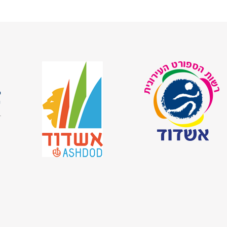
ש
י
ש