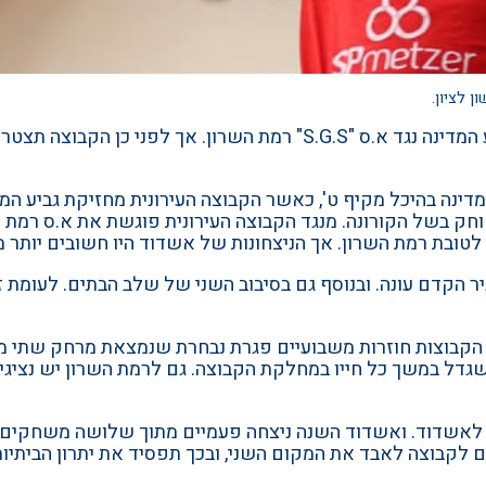
 לציון.
הפועל אשדוד תשחק בשני הקרוב (28.03) בגמר גביע המדינה נגד א.ס ".G.S
ה 2019/20 כאשר הגמר לא שוחק בשל הקורונה. מנגד הקבוצה העירונית פוגשת 
יר הקדם עונה. ובנוסף גם בסיבוב השני של שלב הבתים. לעומת 
הקבוצות חוזרות משבועיים פגרת נבחרת שנמצאת מרחק שתי מש
ל במשך כל חייו במחלקת הקבוצה. גם לרמת השרון יש נציגים כ
דועה לאשדוד. ואשדוד השנה ניצחה פעמיים מתוך שלושה משחקי
ם לקבוצה לאבד את המקום השני, ובכך תפסיד את יתרון הביתיו