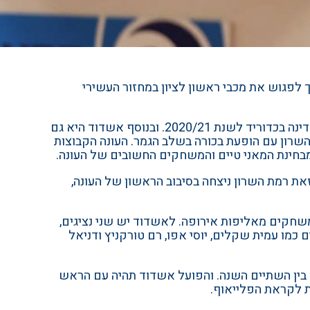
S" רמת השרון. אך לפני כן הקבוצה תצטרך לפגוש את מכבי ראשון לציון במחזור העשירי
לקראת הגמר הגדול והחשוב, הרצון לשמור את גביע המדינה בהיכל מקיף ט', כאשר הקבוצה העירונית מחזיקת גביע המדינה בכדוריד לשנת 2020/21. ובנוסף אשדוד היא גם
את א.ס רמת השרון עם הופעת בכורה בשלב הגמר. העונה הקבוצות
זאת רמת השרון ניצחה בסיבוב הראשון של העונה,
חקים מאליפות אירופה. לאשדוד יש שני נציגים,
מו עמית שקלים, יוסי אפו, רם טורקניץ ודניאל
ם בין השתיים השנה. והפועל אשדוד תהיה עם הראש
ת לקראת הפלייאוף.