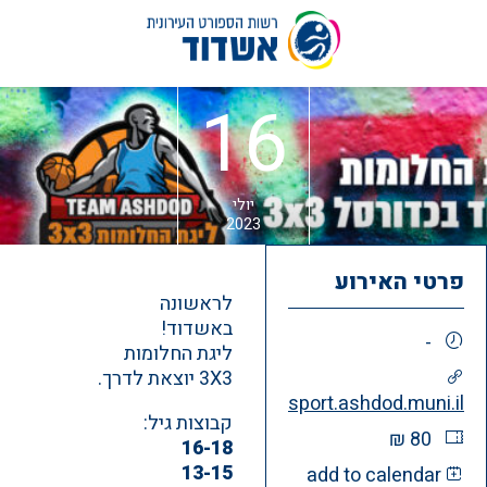
לג
16
תוכן
יולי
2023
פרטי האירוע
לראשונה
באשדוד!
-
ליגת החלומות
3X3 יוצאת לדרך.
sport.ashdod.muni.il
קבוצות גיל:
80 ₪
16-18
13-15
add to calendar