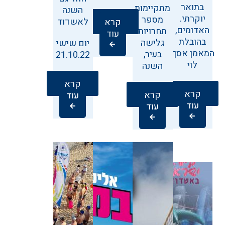
בתואר
מתקיימות
השנה
יוקרתי.
מספר
לאשדוד
קרא
האדומים,
תחרויות
עוד
בהובלת
גלישה
המאמן אסף
בעיר,
‬21.10.22
לוי
השנה
קרא
קרא
קרא
עוד
עוד
עוד