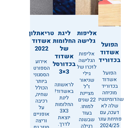
אליפות
ליגת
טריאתלון
גלישה
החלומות
אשדוד
הפועל
של
2022
אשדוד
אליפות
אשדוד
בכדוריד
הגלישה
אירוע
בכדורסל
לזכרו של
הספורט
3×3
הפועל
גילי
הססגוני
אשדוד
שניאור
ביותר
לראשונה
בכדוריד
ז"ל
הכולל
באשדוד!
מוכיחה
מציינת
שחיה,
ליגת
שהדומיננטיות
22 שנים
רכיבה
החלומות
שלה לא
למותו.
על
3X3
דעכה, עם
בעוד
אופניים
יוצאת
פתיחת עונת
שבשנה
וריצה
לדרך.
2024/25
רגילה
חוזר גם