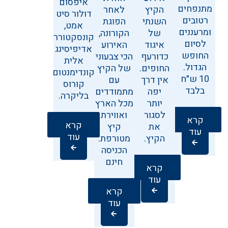
איפסום
מתנפחים
הקיץ
לאחר
דולור סיט
רטובים
השנתי
הפוגת
אמט,
ומרעננים
של
הקורונה,
קונסקטורר
לסיום
איגוד
האירוע
אדיפיסינג
החופש
כדורעף
הכי צבעוני
אלית
הגדול.
החופים.
של הקיץ
קונדימנטום
10 ש״ח
אין דרך
עם
קורוס
בלבד
יפה
מתמודדים
בליקרה.
יותר
מכל הארץ
לסגור
ואווירת
קרא
קרא
את
קיץ
עוד
עוד
הקיץ.
מטורפת.
הכניסה
חינם
קרא
עוד
קרא
עוד