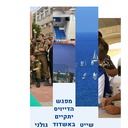
מפגש
הדייויס
יתקיים
באשדוד
שייט
גולני