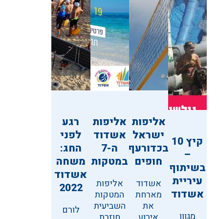
אליפות
אליפות
רגע
ישראל
אשדוד
לפני
קיץ 10
בכדורעף
ה-7
החג:
–
חופים
במטקות
משחה
בשיתוף
אשדוד
עיריית
אשדוד
אליפות
2022
אשדוד
מארחת
המטקות
את
השביעית
לורם
מגוון
אירוע
חוזרת