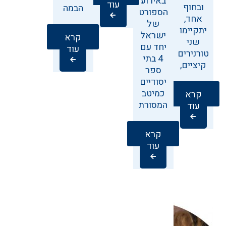
באירוע
עוד
ובחוף
הבמה
הספורט
אחד,
של
יתקיימו
ישראל
קרא
שני
יחד עם
עוד
טורנירים
4 בתי
קיציים,
ספר
יסודיים
כמיטב
קרא
המסורת
עוד
קרא
עוד