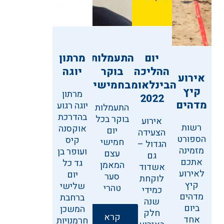
יום
התעמלות
מרתון
ההליכה
בוקר
יוגה
אירוע
הבינלאומי
בחמישי
קיץ
מרתון
2022
מדהים
יוגה רגוע
התעמלות
בהדרכת
בוקר בכל
אירוע
רשות
אוקסנה
יום
הצעידה
הספורט
קיס
חמישי
הגדול –
מזמינה
ועופר בן
עצם
גם
אתכם
גד כל
המאמן
אשדוד
לאירוע
יום
סער
לוקחת
קיץ
שלישי
טהרי
כמידי
מדהים
ברחבת
שנה
ביום
המשכן
חלק
קרא
אחד
חרמנויות