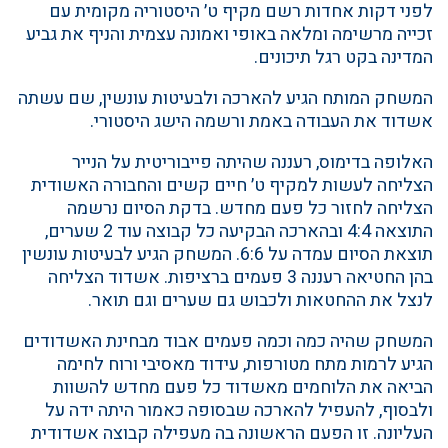
לפני דקות אחדות רשם מקיף ט׳ היסטוריה מקומית עם
זכייה מרשימה ומלאה באופי ואמונה עצמית והניף את גביע
המדינה בקט רגל תיכונים.
המשחק המותח הגיע להארכה ולבעיטות עונשין, שם עשתה
אשדוד את העבודה באמת ורשמה הישג היסטורי.
האלופה בדימוס, רעננה שהיתה פייבוריטית על הנייר
הצליחה לעשות למקיף ט׳ חיים קשים והחבורה האשודית
הצליחה לחזור כל פעם מחדש. בדקת הסיום נרשמה
התוצאה 4:4 ובהארכה הבקיעה כל קבוצה עוד 2 שערים,
תוצאת הסיום עמדה על 6:6. המשחק הגיע לבעיטות עונשין
בהן החטיאה רעננה 3 פעמים ברציפות. אשדוד הצליחה
לנצל את ההחטאות ולכבוש גם שערים וגם תואר.
המשחק שהיה כמה וכמה פעמים אבוד מבחינת האשדודים
הגיע לרמות מתח מטורפות, עידוד מאסיבי ורוח לחימה
הביאה את הלוחמים מאשדוד כל פעם מחדש להשוות
ולבסוף, להעפיל להארכה שבסופה כאמור היתה ידה על
העליונה. זו הפעם הראשונה בה מעפילה קבוצה אשדודית