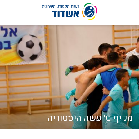
לג
תוכן
מקיף ט׳ עשה היסטוריה