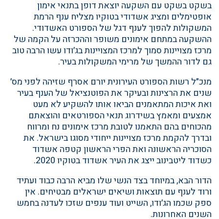
בשקט בשקט עם השקעה יוצאת דופן בתנאי אימון
אופטימלים ומציג אשדודי בטוקיו מצליח ענף הרמת
המשקולות להפוך לענף דגל של הספורט האשדודי.
ההשקעה במתחם אימונים משופר וההכרזה על הקמה של
מרכז מצויינות סמוך למרכז המצויינות בג׳ודו עשו הרבה טוב
גם לדור ההמשך של מרימי המשקולות בעיר.
מנכ״ל רשות הספורט העירונית יורם אסרף שזיהה לפני מס׳
שנים את הרצינות ובעיקר את הפוטנציאל של הענף בעיר
ואת איכות המתאמנים הביאו אותו להשקיע לא מעט
אמצעים ומאמץ בשידרוג תנאי הספורטאים והוצאתם
מהכוחים בהם התאמנו לטובת מרכז אימונים נח ומרווח
ובדרך להקמת מרכז מצויינות ייחודי מסוגו בישראל. את
הסוכריה הראשונה ואת הפרי הראשון קטפה אשדוד
כשדוד ליטבינוב ייצג את העיר אשדוד בטוקיו 2020.
הדור הבא, במיוחד בצד הנשי שלו מביא הרבה כבוד ועתיד
ורוד לענף עם תוצאות ושיאים ישראלים מבטיחים. אין
ספק שכמו הג׳ודו, השייט ועוד ענפים שזכו לעדנה בחמש
השנים האחרונות.