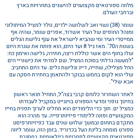
מלווה ספורטאים מקצוענים להישגים בתחרויות בארץ
וברחבי העולם.
שומר (38) נשוי ואב לשלושה ילדים, נולד למציל המיתולוגי
ומנהל החופים של העיר אשדוד, אפרים שומר, שהיה אף
ממייסדי העיר ומי שהביא לישראל את ענף גלישת הגלים
בשנות ה70'. מאז גיל 8 ועד היום, הוא פותח את שגרת היום
שלו בחוף הים אשר כוללת ריצה, חתירה, גלישה ואימון כח:
"למעשה גדלתי בסוכת המציל. שם למדתי את כישוריי הים
החל מצלילה, שחייה, דייג וגלישת גלים. עד היום התחביב
שלי הוא לקום בחמש בבוקר ולהתאמן בחתירת חסקה עם
אבא שלי".
לאחר השחרור כלוחם קרבי בצה"ל, התחיל תואר ראשון
בחינוך גופני ומדעי הספורט בוינגייט במקביל לעבודתו
כמציל ים. תוך כדי הלימודים הוא מחליט לערוך תפנית בחייו
המקצועיים ופונה ללימודי פיזיותרפייה. עד מהרה הוא
מתקדם בתחום ובמשך שלוש שנים עבד כפיזיותרפיסט
ספורט מומחה בליגת העל בכדוריד. בזמן הזה, שומר ליווה
ספורטאים מקצועיים לתחרויות בינלאומיות, במסגרת