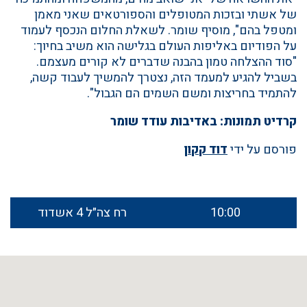
של אשתי ובזכות המטופלים והספורטאים שאני מאמן
ומטפל בהם", מוסיף שומר. לשאלת החלום הנכסף לעמוד
על הפודיום באליפות העולם בגלישה הוא משיב בחיוך:
"סוד ההצלחה טמון בהבנה שדברים לא קורים מעצמם.
בשביל להגיע למעמד הזה, נצטרך להמשיך לעבוד קשה,
להתמיד בחריצות ומשם השמים הם הגבול".
קרדיט תמונות: באדיבות עודד שומר
פורסם על ידי
דוד קקון
10:00
רח צה״ל 4 אשדוד