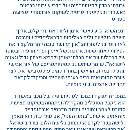
עבודתו במכון לפיזיותרפיה של מכבי שירותי בריאות
באשדוד ובקליניקה פרטית לשיקום אורתופדי ופציעות
ספורט.
רגע השיא הגיע כאשר אימן וליווה את עדי קלנג, אלוף
העולם בגלישת גלים באליפות הפראלימפית שנערכה
לאחרונה בקליפורניה: "אין תחושה טובה יותר מלקצור את
הפירות לאחר שעות ארוכות של אימון ופיזיותרפיה, ובסופו
של דבר לעשות את הבלתי יאומן ולהביא ניצחון גדול וגאווה
לישראל". שומר שימש גם כפיזיותפריסט של אור אבישי
שזכתה במקום הראשון בתחרות מיס פיטנס בישראל, לצד
שורת ספורטאים רבים בענפי השחייה והריקוד לקראת
תחרויות ארציות ובינלאומיות.
במסגרת תפקידו במכון לפיזיותרפיה של מכבי באשדוד,
הוא מקבל מטופלים מהקהילה ומתמחה בשיקום פציעות
ספורט לאחר ניתוחים והכנת מדרסים אורתופדיים
מותאמים אישית. "בזמנו הפנוי", אם נותר כזה, הוא מאמן
גלישה בכדי לקדם את תחום גלישת הלונג-בורד בישראל:
"את ההשראה שלי אני שואב מהים, מהמשפחה ומהתמיכה