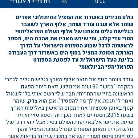
10:00
רח צה״ל 4 אשדוד
כולם מכירים באשדוד את המציל המיתולוגי אפרים
שומר אלא שבנו עודד שומר, אלוף הארץ לשעבר
בגלישת גלים ומאמנו של אלוף העולם הפראלימפי
הטרי עדי קלנג, ומי שירש מאביו את אהבת הים, מספר
לראשונה לרגל שבוע הספורט הישראלי על הדרך
הארוכה מסוכת המציל בחוף הים באשדוד דרך העבודה
בליגת העל הישראלית עד לפסגת הספורט
הפראלימפי הבינלאומי
עודד שומר קטף את תואר אלוף הארץ בגלישת גלים לגמרי
במקרה: "במשך 30 שנה אני גולש, וזאת היתה הפעם
הראשונה בחיי שהתחריתי. חבר שלי רשם אותי בלי לשאול
ואמר לי תנסה, אין לך מה להפסיד", אכן הוא צדק, שומר
קטף באופן סנסציוני את המקום הראשון באליפות הארץ
בשנת 2016, ושנתיים לאחר מכן היה הספורטאי היחיד
שייצג את ישראל באליפות העולם בסין. אבל זוהי דרכו של
גולש הגלים ומאמן הספורט שגדל בסוכת המציל והפך
לפיזיותרפיסט מעורר השראה במכבי שירותי בריאות אשר