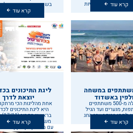
מתוכן זהב, 15 כסף ו-8 מדליות
בשקט בשקט המרכז לחינו
קרא עוד
ארד.
קרא עוד
5 משתתפים במשחה
ליגת התיכונים בכד
לפין באשדוד
יוצאת לדרך
למעלה מ-500 משתתפים
אחת מהליגות הכי מרתקות
ות, מנערים ועד הגיל
היא ליגת התיכונים לכד
 לקחו בבוקר ערב החג
בראשון
 במשחה "דולפין"
משחק הפתיחה לשנה הק
קרא עוד
קרא עוד
עם משחק בין מקיף י"א ל