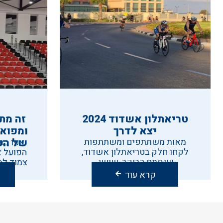
טריאתלון אשדוד 2024
זה מת
יצא לדרך
ומפואר
מאות משתתפים ומשתתפות
של הפ
צפו בא
לקחו חלק בטריאתלון אשדוד,
הפועל א
שנפתח הבוקר, שישי.
צמוד למק
קרא עוד
Posts
pagination