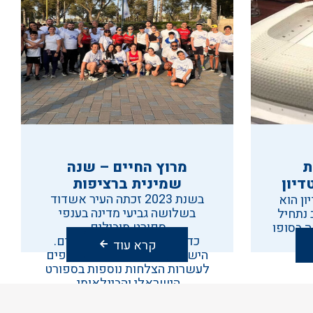
ת
מרוץ החיים – שנה
דיון
שמינית ברציפות
בשנת 2023 זכתה העיר אשדוד
ן הוא
בשלושה גביעי מדינה בענפי
רוב נתחיל
ספורט מובילים.
ה בסופו
כדויד, כדורעף וכדורסל נשים.
קרא עוד
הישגים מדהימים אלה מצטרפים
לעשרות הצלחות נוספות בספורט
הישראלי והבינלאומי.