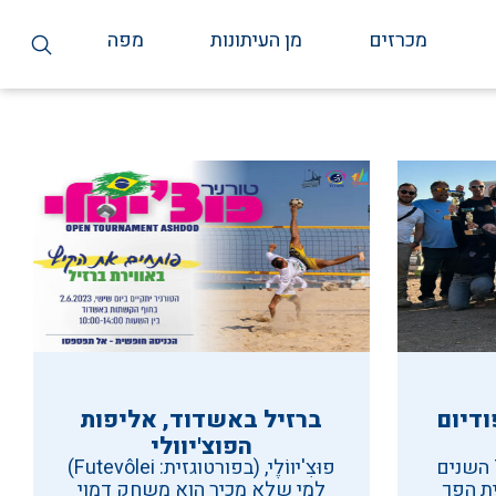
מכרזים
מן העיתונות
מפה
דיום
ברזיל באשדוד, אליפות
הפוצ'יוולי
עם המון השקעה לאורך 7 השנים
פוּצִ'יווֹלֶי, (בפורטוגזית: Futevôlei)
ת הפך
למי שלא מכיר הוא משחק דמוי