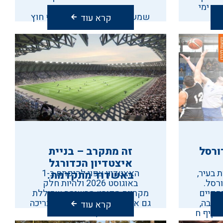
ך ימי
כדורעף וכדורשת חופים
שמשחקים עם כל חלקי הגוף חוץ
קרא עוד
מהידיים
ורסל
זה מתקרב – בניית
איצטדיון הכדורגל
 בעיר,
האצטדיון צפוי להיפתח ב-1
באשדוד מתקדמת.
ורסל.
באוגוסט 2026 ולהיות חלק
 הקרוב (17/11) יתקיים
מקריית ספורט מרשימה שכוללת
רובה,
גם ארנה עם 5,000 מושבים, בריכה
קרא עוד
מקיף ח
אולימפית, ושטחי מסחר