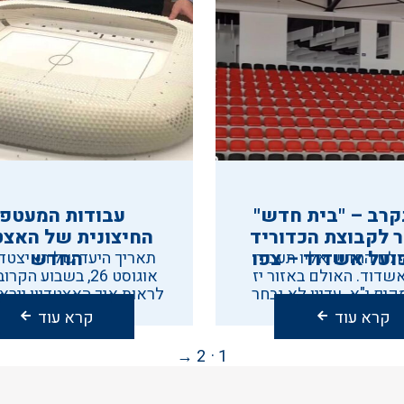
קרב – "בית חדש"
עבודות המעטפ
 לקבוצת הכדוריד
החיצונית של האצט
ועל אשדוד – צפו
החדש
ולם החדש אליו תעבור
תאריך היעד של האיצטדיו
שדוד. האולם באזור יז
אוגוסט 26, בשבוע הק
יף י"א. עדיין לא נבחר
לראות איך האצטדיון יירא
שם.
של דבר.
קרא עוד
קרא עוד
עמוד
עמוד
עמוד
→
2
1
הבא