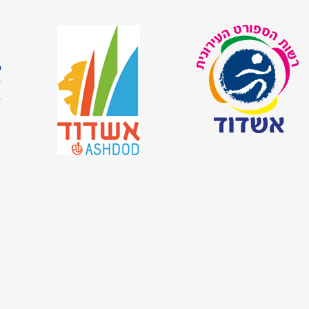
ש
י
ש