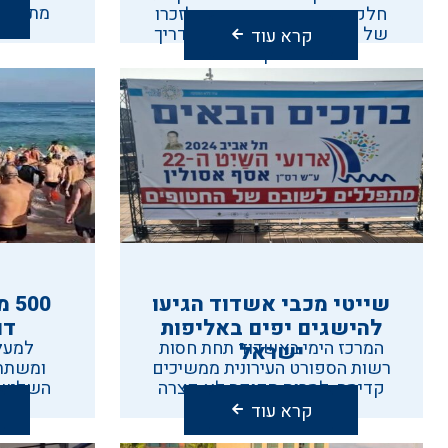
חלק בשיט עמוס המסורתי. לזכרו
של עמוס ליברמן ז"ל חניך ומדריך
קרא עוד
במועדון הימי.
שייטי מכבי אשדוד הגיעו
00
להישגים יפים באליפות
דו
המרכז הימי באשדוד תחת חסות
ישראל
רשות הספורט העירונית ממשיכים
ומשתתפ
קדימה. למרות תקופה לא קצרה
השלישי,
של מחסור באימונים
חלק
קרא עוד