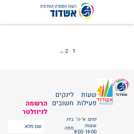
לג
תוכן
ענפי ספורט
ערוץ הוידאו
מצוינות
מתקנים
Post
עמוד
עמוד
עמוד
→
2
1
הבא
paginatio
שעות
לינקים
פעילות
חשובים
הרשמה
לניוזלטר
ימים: א'-ה'
בית
שעות:
מפה
8:00-16:00