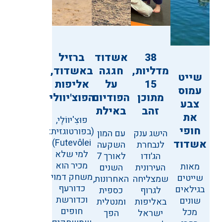
38
אשדוד
ברזיל
מדליות,
חגגה
באשדוד,
שייט
15
על
אליפות
עמוס
מתוכן
הפודיום
הפוצ'יוולי
צבע
זהב
באילת
את
פוּצִ'יווֹלֶי,
חופי
(בפורטוגזית:
הישג ענק
עם המון
Futevôlei)
אשדוד
לנבחרת
השקעה
למי שלא
הג׳ודו
לאורך 7
מכיר הוא
מאות
העירונית
השנים
משחק דמוי
שייטים
שמצליחה
האחרונות,
כדורעף
בגילאים
לגרוף
כספית
וכדורשת
שונים
באליפות
ומנטלית
חופים
מכל
ישראל
הפך