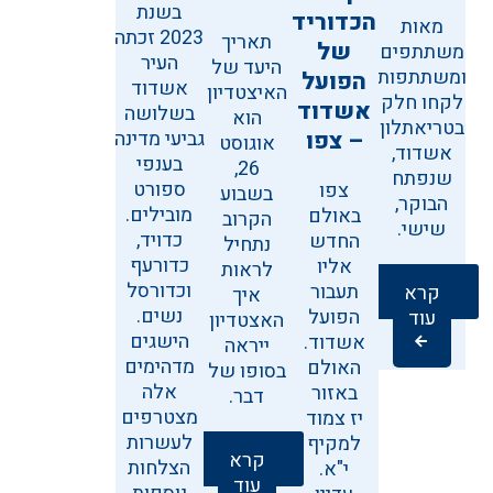
בשנת
הכדוריד
מאות
2023 זכתה
תאריך
של
משתתפים
העיר
היעד של
ומשתתפות
הפועל
אשדוד
האיצטדיון
לקחו חלק
אשדוד
בשלושה
הוא
בטריאתלון
– צפו
גביעי מדינה
אוגוסט
אשדוד,
בענפי
26,
שנפתח
ספורט
צפו
בשבוע
הבוקר,
מובילים.
באולם
הקרוב
שישי.
כדויד,
החדש
נתחיל
כדורעף
אליו
לראות
וכדורסל
תעבור
קרא
איך
נשים.
הפועל
עוד
האצטדיון
הישגים
אשדוד.
ייראה
מדהימים
האולם
בסופו של
אלה
באזור
דבר.
מצטרפים
יז צמוד
לעשרות
למקיף
קרא
הצלחות
י"א.
עוד