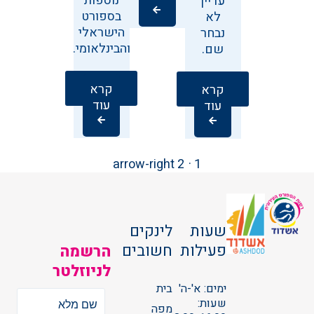
נוספות
עדיין
בספורט
לא
הישראלי
נבחר
והבינלאומי.
שם.
קרא
קרא
עוד
עוד
Posts
עמוד
עמוד
עמוד
arrow-right
2
1
הבא
pagination
שעות
לינקים
פעילות
חשובים
הרשמה
לניוזלטר
ימים: א'-ה'
בית
שעות:
מפה