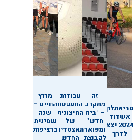
זה
עבודות
מרוץ
מתקרב
המעטפת
החיים –
טריאתלון
– "בית
החיצונית
שנה
אשדוד
חדש"
של
שמינית
2024 יצא
ומפואר
האצטדיון
ברציפות
לדרך
לקבוצת
החדש