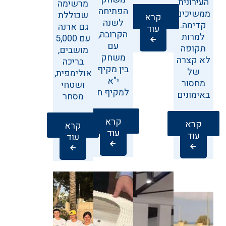
העירונית
מרשימה
הפתיחה
ממשיכים
שכוללת
קרא
לשנה
קדימה.
גם ארנה
עוד
הקרובה,
למרות
עם 5,000
עם
תקופה
מושבים,
משחק
לא קצרה
בריכה
בין מקיף
של
אולימפית,
י"א
מחסור
ושטחי
למקיף ח
באימונים
מסחר
קרא
קרא
קרא
עוד
עוד
עוד