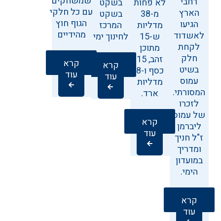
שמשחקים
רחבי
לא פחות
בשקט
עם כל חלקי
הארץ
מ-38
בשקט
הגוף חוץ
הגיעו
מדליות
המרכז
מהידיים
לאשדוד
ש-15
לחינוך ימי
לקחת
מתוכן
חלק
זהב, 15
קרא
קרא
בשיט
כסף ו-8
עוד
עוד
עמוס
מדליות
המסורתי.
ארד.
לזכרו
של עמוס
קרא
ליברמן
עוד
ז"ל חניך
ומדריך
במועדון
הימי.
קרא
עוד