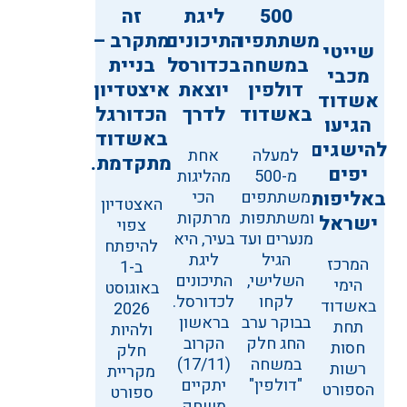
500
ליגת
זה
משתתפים
התיכונים
מתקרב –
שייטי
במשחה
בכדורסל
בניית
מכבי
דולפין
יוצאת
איצטדיון
אשדוד
באשדוד
לדרך
הכדורגל
הגיעו
באשדוד
להישגים
למעלה
אחת
מתקדמת.
יפים
מ-500
מהליגות
באליפות
משתתפים
הכי
האצטדיון
ומשתתפות,
מרתקות
ישראל
צפוי
מנערים ועד
בעיר, היא
להיפתח
הגיל
ליגת
המרכז
ב-1
השלישי,
התיכונים
הימי
באוגוסט
לקחו
לכדורסל.
באשדוד
2026
בבוקר ערב
בראשון
תחת
ולהיות
החג חלק
הקרוב
חסות
חלק
במשחה
(17/11)
רשות
מקריית
"דולפין"
יתקיים
הספורט
ספורט
משחק