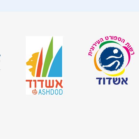
ש
י
ש