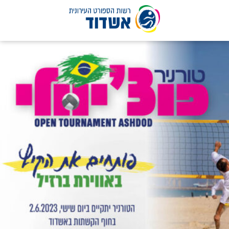
לג
תוכן