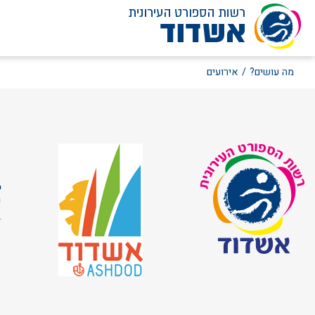
לג
מה עושים?
/
אירועים
תוכן
ש
י
ש